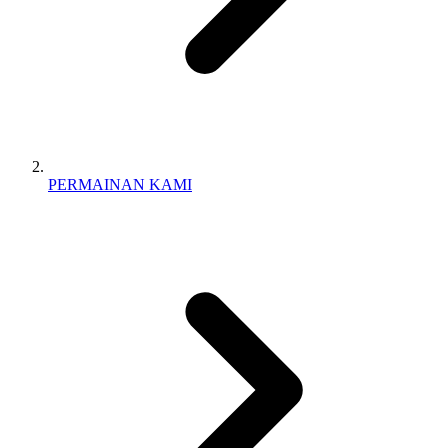
PERMAINAN KAMI