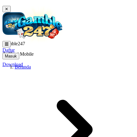
✕
igamble247
Daftar
Aplikasi Mobile
Masuk
Download
Beranda