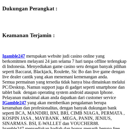
Dukungan Perangkat :
Keamanan Terjamin :
Igamble247
merupakan website judi casino online yang
berkomitmen melayani 24 jam selama 7 hari tanpa offline terlengkap
di Indonesia. Menyediakan game casino seru dengan banyak pilihan
seperti Baccarat, Blackjack, Roulette, Sic Bo dan live game dengan
live dealer cantik yang akan menemani kemenangan anda.
Semua permainan yang tersedia tidak hanya bisa dimainkan melalui
PC/Desktop, Namun support juga di gadget seperti smartphone dan
tablet baik dengan operating system android ataupun Iphone.
Pelayanan maksimal akan anda dapatkan dari customer service
IGamble247
yang akan memberikan pengalaman berupa
keramahan dan profesionalitas, dengan banyak dukungan bank
seperti BCA, MANDIRI, BNI, BRI, CIMB NIAGA, PERMATA ,
KOSPIN JASA , MAYBANK , MEGA, PANIN, JENIUS,
SINARMAS. BSI, E-WALLET dan VOUCHER88.
Igamble247 menyediakan hadiah dan bonus menarik berupa free