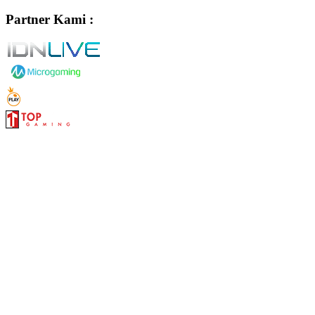
Partner Kami :