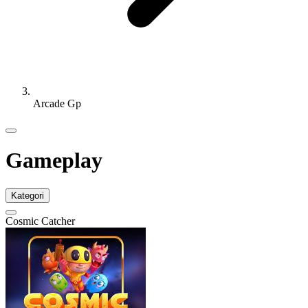
Arcade Gp
Gameplay
Kategori
Cosmic Catcher