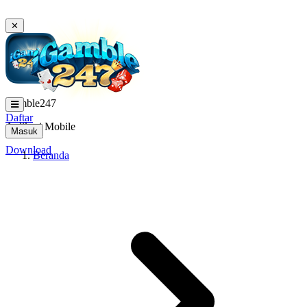
✕
igamble247
Daftar
Aplikasi Mobile
Masuk
Download
Beranda