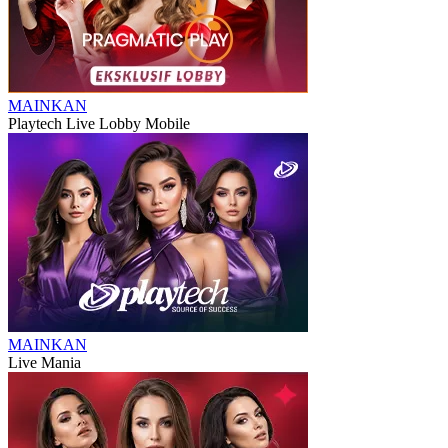
MAINKAN
Playtech Live Lobby Mobile
MAINKAN
Live Mania