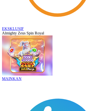
EKSKLUSIF
Almighty Zeus Spin Royal
MAINKAN