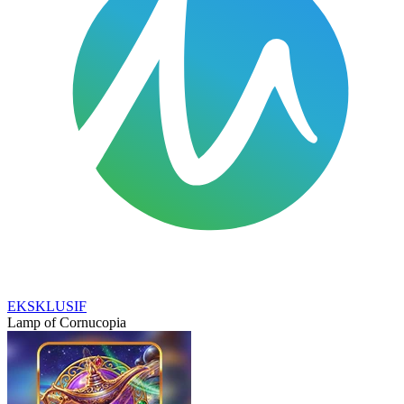
EKSKLUSIF
Lamp of Cornucopia