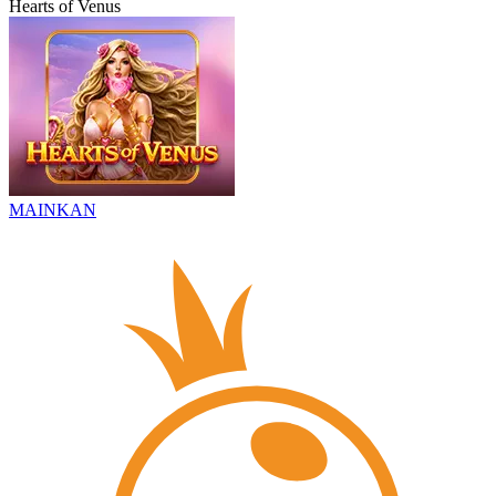
Hearts of Venus
MAINKAN