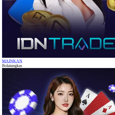
MAINKAN
Bolatangkas