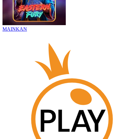
MAINKAN