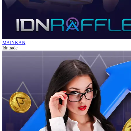
MAINKAN
Idntrade