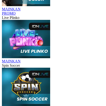
MAINKAN
PROMO
Live Plinko
MAINKAN
Spin Soccer